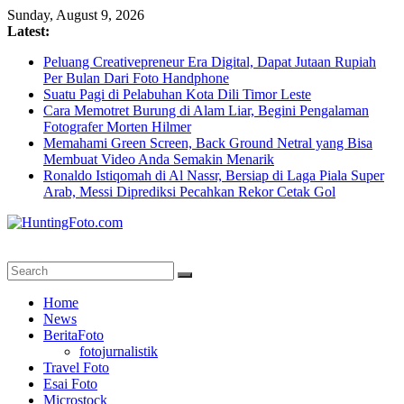
Skip
Sunday, August 9, 2026
to
Latest:
content
Peluang Creativepreneur Era Digital, Dapat Jutaan Rupiah
Per Bulan Dari Foto Handphone
Suatu Pagi di Pelabuhan Kota Dili Timor Leste
Cara Memotret Burung di Alam Liar, Begini Pengalaman
Fotografer Morten Hilmer
Memahami Green Screen, Back Ground Netral yang Bisa
Membuat Video Anda Semakin Menarik
Ronaldo Istiqomah di Al Nassr, Bersiap di Laga Piala Super
Arab, Messi Diprediksi Pecahkan Rekor Cetak Gol
HuntingFoto.com
Portal
Home
Berita
News
Fotografi
BeritaFoto
Terpercaya
fotojurnalistik
Travel Foto
Esai Foto
Microstock