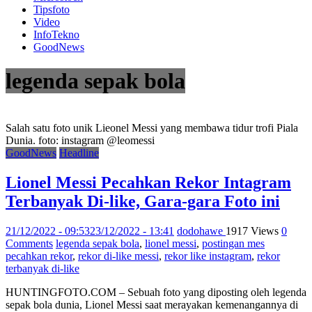
Tipsfoto
Video
InfoTekno
GoodNews
legenda sepak bola
Salah satu foto unik Lieonel Messi yang membawa tidur trofi Piala
Dunia. foto: instagram @leomessi
GoodNews
Headline
Lionel Messi Pecahkan Rekor Intagram
Terbanyak Di-like, Gara-gara Foto ini
21/12/2022 - 09:53
23/12/2022 - 13:41
dodohawe
1917 Views
0
Comments
legenda sepak bola
,
lionel messi
,
postingan mes
pecahkan rekor
,
rekor di-like messi
,
rekor like instagram
,
rekor
terbanyak di-like
HUNTINGFOTO.COM – Sebuah foto yang diposting oleh legenda
sepak bola dunia, Lionel Messi saat merayakan kemenangannya di