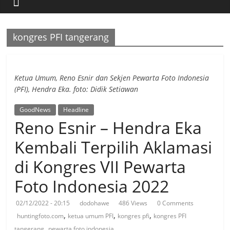
Berita
Fotografi
Terpercaya
kongres PFI tangerang
Ketua Umum, Reno Esnir dan Sekjen Pewarta Foto Indonesia
(PFI), Hendra Eka. foto: Didik Setiawan
GoodNews
Headline
Reno Esnir – Hendra Eka
Kembali Terpilih Aklamasi
di Kongres VII Pewarta
Foto Indonesia 2022
02/12/2022 - 20:15
dodohawe
486 Views
0 Comments
,
,
,
huntingfoto.com
ketua umum PFI
kongres pfi
kongres PFI
,
tangerang
pewarta foto indonesia