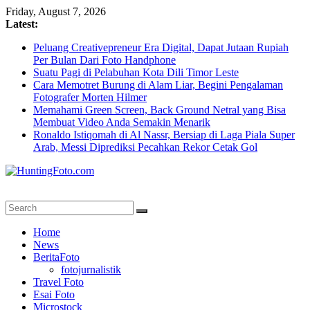
Skip
Friday, August 7, 2026
to
Latest:
content
Peluang Creativepreneur Era Digital, Dapat Jutaan Rupiah
Per Bulan Dari Foto Handphone
Suatu Pagi di Pelabuhan Kota Dili Timor Leste
Cara Memotret Burung di Alam Liar, Begini Pengalaman
Fotografer Morten Hilmer
Memahami Green Screen, Back Ground Netral yang Bisa
Membuat Video Anda Semakin Menarik
Ronaldo Istiqomah di Al Nassr, Bersiap di Laga Piala Super
Arab, Messi Diprediksi Pecahkan Rekor Cetak Gol
HuntingFoto.com
Portal
Home
Berita
News
Fotografi
BeritaFoto
Terpercaya
fotojurnalistik
Travel Foto
Esai Foto
Microstock