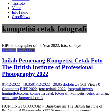
Tipsfoto
Video
InfoTekno
GoodNews
kompetisi cetak fotografi
BIPP Photographer of the Year 2022. foto: su kaye
Headline
Travel Foto
Inilah Pemenang Kompetisi Cetak Foto
The British Institute of Professional
Photography 2022
01/12/2022 - 19:35
01/12/2022 - 20:05
dodohawe
563 Views
0
Comments
BIPP 2022
,
foto terbaik 2022
,
fotografi inggris
,
huntingfoto.com
,
kompetisi cetak fotografi
,
kompetisi cetak tahunan
,
pemenang kompetisi cetak
HUNTINGFOTO.COM – Baru-baru ini The British Institute of
Professional Photography (BIPP) mengumumkan pemenang