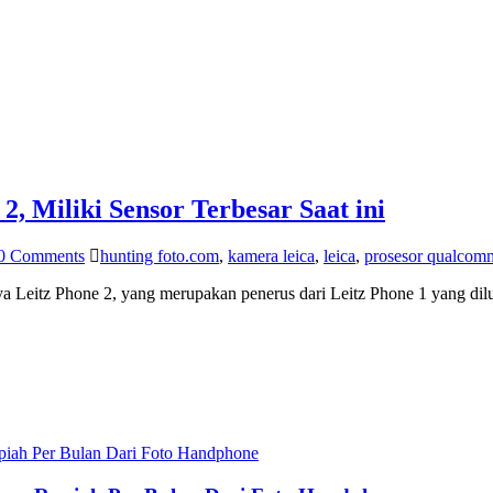
, Miliki Sensor Terbesar Saat ini
0 Comments
hunting foto.com
,
kamera leica
,
leica
,
prosesor qualcom
tz Phone 2, yang merupakan penerus dari Leitz Phone 1 yang dil