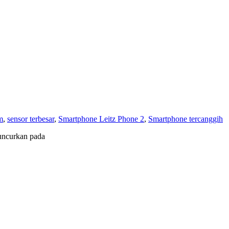
m
,
sensor terbesar
,
Smartphone Leitz Phone 2
,
Smartphone tercanggih
uncurkan pada