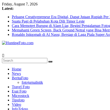
Skip
Friday, August 7, 2026
to
Latest:
content
Peluang Creativepreneur Era Digital, Dapat Jutaan Rupiah Pe
Suatu Pagi di Pelabuhan Kota Dili Timor Leste
Cara Memotret Burung di Alam Liar, Begini Pengalaman Fotog
Memahami Green Screen, Back Ground Netral yang Bisa Mem
Ronaldo Istiqomah di Al Nassr, Bersiap di Laga Piala Super A
HuntingFoto.com
Portal
Berita
Home
Fotografi
News
Terpercaya
BeritaFoto
fotojurnalistik
Travel Foto
Esai Foto
Microstock
Tipsfoto
Video
InfoTekno