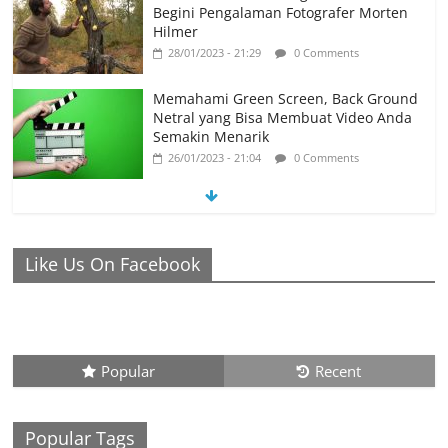
Begini Pengalaman Fotografer Morten
Hilmer
28/01/2023 - 21:29
0 Comments
Memahami Green Screen, Back Ground
Netral yang Bisa Membuat Video Anda
Semakin Menarik
26/01/2023 - 21:04
0 Comments
Ronaldo Istiqomah di Al Nassr, Bersiap di Laga Piala
Like Us On Facebook
Super Arab, Messi Diprediksi Pecahkan Rekor Cetak Gol
26/01/2023 - 16:28
0 Comments
Peluang Creativepreneur Era Digital,
Dapat Jutaan Rupiah Per Bulan Dari
Foto Handphone
Popular
Recent
04/08/2023 - 09:26
0 Comments
Popular Tags