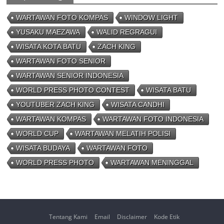
WARTAWAN FOTO KOMPAS
WINDOW LIGHT
YUSAKU MAEZAWA
WALID REGRAGUI
WISATA KOTA BATU
ZACH KING
WARTAWAN FOTO SENIOR
WARTAWAN SENIOR INDONESIA
WORLD PRESS PHOTO CONTEST
WISATA BATU
YOUTUBER ZACH KING
WISATA CANDHI
WARTAWAN KOMPAS
WARTAWAN FOTO INDONESIA
WORLD CUP
WARTAWAN MELATIH POLISI
WISATA BUDAYA
WARTAWAN FOTO
WORLD PRESS PHOTO
WARTAWAN MENINGGAL
Tentang Kami
Email
Disclaimer
Kode Etik