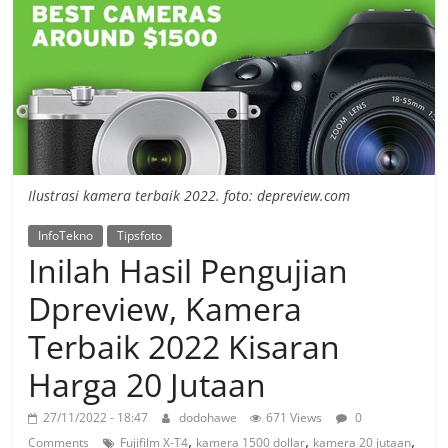
Ilustrasi kamera terbaik 2022. foto: depreview.com
InfoTekno
Tipsfoto
Inilah Hasil Pengujian
Dpreview, Kamera
Terbaik 2022 Kisaran
Harga 20 Jutaan
27/11/2022 - 18:47
dodohawe
671 Views
0
,
,
,
Comments
Fujifilm X-T4
kamera 1500 dollar
kamera 20 jutaan