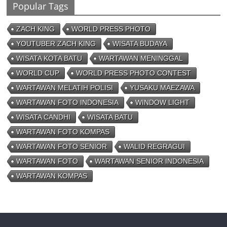
Popular Tags
ZACH KING
WORLD PRESS PHOTO
YOUTUBER ZACH KING
WISATA BUDAYA
WISATA KOTA BATU
WARTAWAN MENINGGAL
WORLD CUP
WORLD PRESS PHOTO CONTEST
WARTAWAN MELATIH POLISI
YUSAKU MAEZAWA
WARTAWAN FOTO INDONESIA
WINDOW LIGHT
WISATA CANDHI
WISATA BATU
WARTAWAN FOTO KOMPAS
WARTAWAN FOTO SENIOR
WALID REGRAGUI
WARTAWAN FOTO
WARTAWAN SENIOR INDONESIA
WARTAWAN KOMPAS