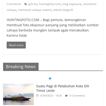
,
,
,
Comments
gim liu
huntingfoto.com
long exposure
memotret
,
,
cahaya
memotret cahaya malam
teknik fotografi
HUNTINGFOTO.COM – Bagi pemula, kemungkinan
membuat foto eksposur panjang yang melibatkan sumber
cahaya berbeda mungkin tampak agak menakutkan.
Karena tidak
Read more
Breaking News
Suatu Pagi di Pelabuhan Kota Dili
Timor Leste
16/04/2023 - 18:36
0 Comments