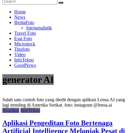
Terpercaya
Home
News
BeritaFoto
fotojurnalistik
Travel Foto
Esai Foto
Microstock
Tipsfoto
Video
InfoTekno
GoodNews
generator AI
Salah satu contoh foto yang diedit dengan aplikasi Lensa AI yang
lagi trending di Amerika Serikat. foto: instagram @lensa.ai
Headline
InfoTekno
Aplikasi Pengeditan Foto Bertenaga
Artificial Intelligence Melonjak Pesat di