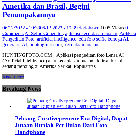
Amerika dan Brasil, Begini
Penampakannya
06/12/2022 - 19:38
06/12/2022 - 19:39
dodohawe
1005 Views
0
Comments
AI Selfie Generator
,
aplikasi kecerdasan buatan
,
Aplikasi
Pengeditan Foto
,
artificial intelligence
,
edit foto selfie bertega AI
,
generator AI
,
huntingfoto.com
,
kecerdaan buatan
HUNTINGFOTO.COM – Aplikasi pengeditan foto Lensa AI
(Artificial Intelligence) atau kecerdasan buatan akhir-akhir ini
sedang trending di Amerika Serikat. Popularitas
Read more
Breaking News
Peluang Creativepreneur Era Digital, Dapat
Jutaan Rupiah Per Bulan Dari Foto
Handphone