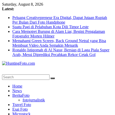
Skip
Saturday, August 8, 2026
to
Latest:
content
Peluang Creativepreneur Era Digital, Dapat Jutaan Rupiah
Per Bulan Dari Foto Handphone
Suatu Pagi di Pelabuhan Kota Dili Timor Leste
Cara Memotret Burung di Alam Liar, Begini Pengalaman
Fotografer Morten Hilmer
Memahami Green Screen, Back Ground Netral yang Bisa
Membuat Video Anda Semakin Menarik
Ronaldo Istiqomah di Al Nassr, Bersiap di Laga Piala Super
Arab, Messi Diprediksi Pecahkan Rekor Cetak Gol
HuntingFoto.com
Portal
Home
Berita
News
Fotografi
BeritaFoto
Terpercaya
fotojurnalistik
Travel Foto
Esai Foto
Microstock