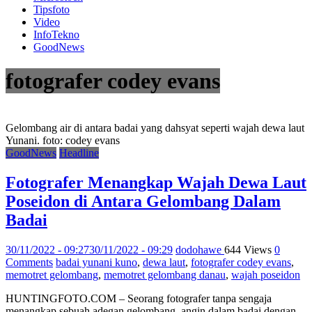
Tipsfoto
Video
InfoTekno
GoodNews
fotografer codey evans
Gelombang air di antara badai yang dahsyat seperti wajah dewa laut
Yunani. foto: codey evans
GoodNews
Headline
Fotografer Menangkap Wajah Dewa Laut
Poseidon di Antara Gelombang Dalam
Badai
30/11/2022 - 09:27
30/11/2022 - 09:29
dodohawe
644 Views
0
Comments
badai yunani kuno
,
dewa laut
,
fotografer codey evans
,
memotret gelombang
,
memotret gelombang danau
,
wajah poseidon
HUNTINGFOTO.COM – Seorang fotografer tanpa sengaja
menangkap sebuah adegan gelombang, angin dalam badai dengan