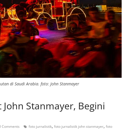
utan di Saudi Arabia. foto: John Stanmayer
 John Stanmayer, Begini
,
,
0 Comments
foto jurnalistik
foto jurnalistik john stanmayer
foto