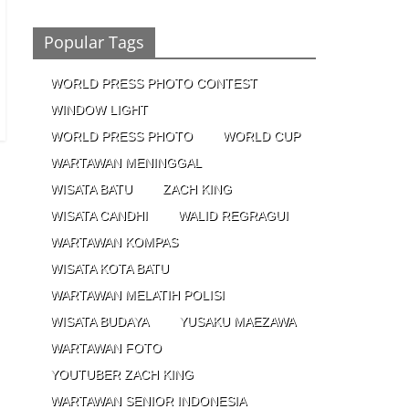
Ronaldo Istiqomah di Al Nassr, Bersiap di
Laga Piala Super Arab, Messi Diprediksi
Pecahkan Rekor Cetak Gol
Popular Tags
26/01/2023 - 16:28
0 Comments
WORLD PRESS PHOTO CONTEST
Peluang
WINDOW LIGHT
Creativepreneur Era
Digital, Dapat Jutaan
WORLD PRESS PHOTO
WORLD CUP
Rupiah Per Bulan Dari
WARTAWAN MENINGGAL
Foto Handphone
04/08/2023 - 09:26
0 Comments
WISATA BATU
ZACH KING
WISATA CANDHI
WALID REGRAGUI
WARTAWAN KOMPAS
WISATA KOTA BATU
WARTAWAN MELATIH POLISI
WISATA BUDAYA
YUSAKU MAEZAWA
WARTAWAN FOTO
YOUTUBER ZACH KING
WARTAWAN SENIOR INDONESIA