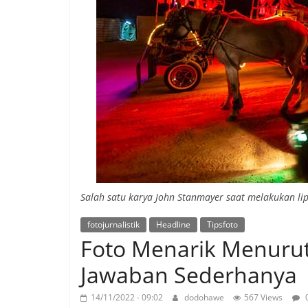
Salah satu karya John Stanmayer saat melakukan lip
fotojurnalistik
Headline
Tipsfoto
Foto Menarik Menurut
Jawaban Sederhanya
14/11/2022 - 09:02
dodohawe
567 Views