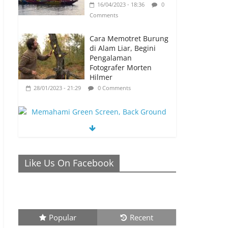
16/04/2023 - 18:36
0
Comments
Cara Memotret Burung
di Alam Liar, Begini
Pengalaman
Fotografer Morten
Hilmer
28/01/2023 - 21:29
0 Comments
Memahami Green Screen, Back Ground
Netral yang Bisa Membuat Video Anda
Like Us On Facebook
Semakin Menarik
26/01/2023 - 21:04
0 Comments
Popular
Recent