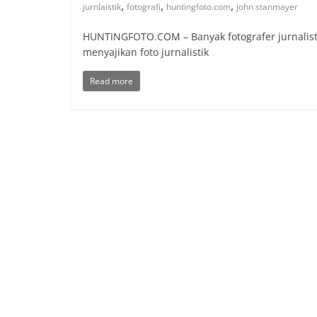
,
,
,
jurnlaistik
fotografi
huntingfoto.com
john stanmayer
HUNTINGFOTO.COM – Banyak fotografer jurnalistik
menyajikan foto jurnalistik
Read more