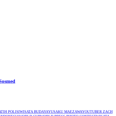
 Sosmed
TIH POLISI
WISATA BUDAYA
YUSAKU MAEZAWA
YOUTUBER ZACH