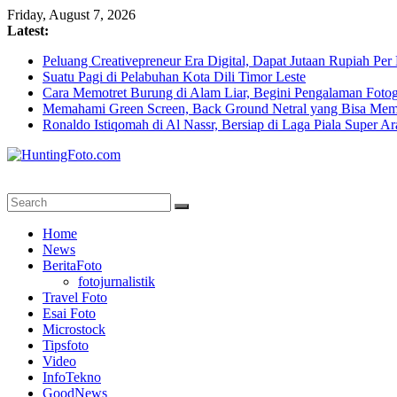
Skip
Friday, August 7, 2026
to
Latest:
content
Peluang Creativepreneur Era Digital, Dapat Jutaan Rupiah Pe
Suatu Pagi di Pelabuhan Kota Dili Timor Leste
Cara Memotret Burung di Alam Liar, Begini Pengalaman Fotog
Memahami Green Screen, Back Ground Netral yang Bisa Mem
Ronaldo Istiqomah di Al Nassr, Bersiap di Laga Piala Super A
HuntingFoto.com
Portal
Home
Berita
News
Fotografi
BeritaFoto
Terpercaya
fotojurnalistik
Travel Foto
Esai Foto
Microstock
Tipsfoto
Video
InfoTekno
GoodNews