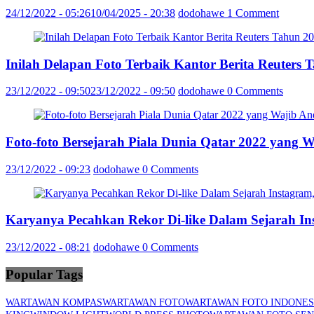
24/12/2022 - 05:26
10/04/2025 - 20:38
dodohawe
1 Comment
Inilah Delapan Foto Terbaik Kantor Berita Reuter
23/12/2022 - 09:50
23/12/2022 - 09:50
dodohawe
0 Comments
Foto-foto Bersejarah Piala Dunia Qatar 2022 yang 
23/12/2022 - 09:23
dodohawe
0 Comments
Karyanya Pecahkan Rekor Di-like Dalam Sejarah In
23/12/2022 - 08:21
dodohawe
0 Comments
Popular Tags
WARTAWAN KOMPAS
WARTAWAN FOTO
WARTAWAN FOTO INDONES