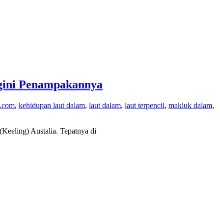
egini Penampakannya
o.com
,
kehidupan laut dalam
,
laut dalam
,
laut terpencil
,
makluk dalam
,
eeling) Austalia. Tepatnya di