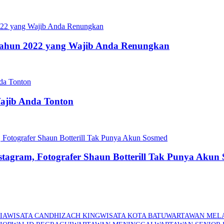
s Tahun 2022 yang Wajib Anda Renungkan
Wajib Anda Tonton
stagram, Fotografer Shaun Botterill Tak Punya Akun
IA
WISATA CANDHI
ZACH KING
WISATA KOTA BATU
WARTAWAN MELA