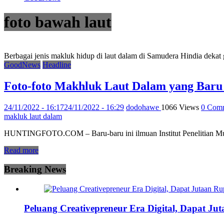
foto bawah laut
Berbagai jenis makluk hidup di laut dalam di Samudera Hindia dekat 
GoodNews
Headline
Foto-foto Makhluk Laut Dalam yang Baru
24/11/2022 - 16:17
24/11/2022 - 16:29
dodohawe
1066 Views
0 Com
makluk laut dalam
HUNTINGFOTO.COM – Baru-baru ini ilmuan Institut Penelitian Muse
Read more
Breaking News
Peluang Creativepreneur Era Digital, Dapat J