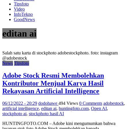
Tipsfoto
Video
InfoTekno
GoodNews
editan ai
Salah satu karta di stockphoto adobestockphoto. foto: instagram
@adobestock
News
Tipsfoto
Adobe Stock Resmi Membolehkan
Kontributor Menjual Karya Hasil
Rekayasan Artificial Intelligence
06/12/2022 - 20:29
dodohawe
494 Views
0 Comments
adobestock
,
artificial intelligence
,
editan ai
,
huntingfoto.com
,
Open AI
,
stockphoto ai
,
stockphoto hasil AI
HUNTINGFOTO.COM – Adobe kini mengumumkan bahwa
layanan stok foto Adobe Stock membolehkan kepada