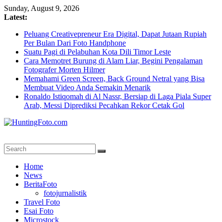
Skip
Sunday, August 9, 2026
to
Latest:
content
Peluang Creativepreneur Era Digital, Dapat Jutaan Rupiah
Per Bulan Dari Foto Handphone
Suatu Pagi di Pelabuhan Kota Dili Timor Leste
Cara Memotret Burung di Alam Liar, Begini Pengalaman
Fotografer Morten Hilmer
Memahami Green Screen, Back Ground Netral yang Bisa
Membuat Video Anda Semakin Menarik
Ronaldo Istiqomah di Al Nassr, Bersiap di Laga Piala Super
Arab, Messi Diprediksi Pecahkan Rekor Cetak Gol
HuntingFoto.com
Portal
Home
Berita
News
Fotografi
BeritaFoto
Terpercaya
fotojurnalistik
Travel Foto
Esai Foto
Microstock