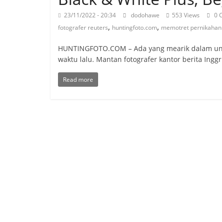
23/11/2022 - 20:34
dodohawe
553 Views
0 
,
,
fotografer reuters
huntingfoto.com
memotret pernikahan
HUNTINGFOTO.COM – Ada yang mearik dalam un
waktu lalu. Mantan fotografer kantor berita Inggr
Read more