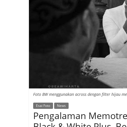
Foto BW menggunakan across dengan filter hijau mel
Esai Foto
News
Pengalaman Memotre
Black & White Plus, 