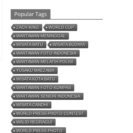
Gol
26/01/2023 - 16:28
0 Comments
Popular Tags
ZACH KING
WORLD CUP
WARTAWAN MENINGGAL
Peluang Creativepreneur Era Digital,
WISATA BATU
WISATA BUDAYA
Dapat Jutaan Rupiah Per Bulan Dari Foto
Handphone
WARTAWAN FOTO INDONESIA
04/08/2023 - 09:26
0 Comments
WARTAWAN MELATIH POLISI
YUSAKU MAEZAWA
WISATA KOTA BATU
WARTAWAN FOTO KOMPAS
WARTAWAN SENIOR INDONESIA
WISATA CANDHI
WORLD PRESS PHOTO CONTEST
WALID REGRAGUI
WORLD PRESS PHOTO