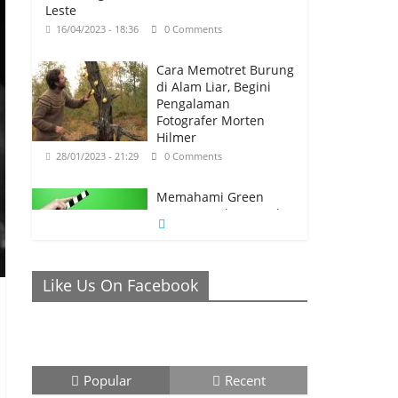
Leste
16/04/2023 - 18:36
0 Comments
Cara Memotret Burung
di Alam Liar, Begini
Pengalaman
Fotografer Morten
Hilmer
28/01/2023 - 21:29
0 Comments
Memahami Green
Screen, Back Ground
Netral yang Bisa
Membuat Video Anda
Semakin Menarik
Like Us On Facebook
26/01/2023 - 21:04
0 Comments
Ronaldo Istiqomah di
Al Nassr, Bersiap di
Laga Piala Super Arab,
Messi Diprediksi
Popular
Recent
Pecahkan Rekor Cetak