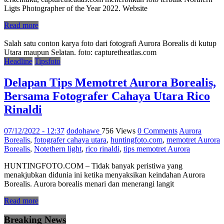
Ligts Photographer of the Year 2022. Website
Read more
Salah satu conton karya foto dari fotografi Aurora Borealis di kutup
Utara maupun Selatan. foto: capturetheatlas.com
Headline
Tipsfoto
Delapan Tips Memotret Aurora Borealis,
Bersama Fotografer Cahaya Utara Rico
Rinaldi
07/12/2022 - 12:37
dodohawe
756 Views
0 Comments
Aurora
Borealis
,
fotografer cahaya utara
,
huntingfoto.com
,
memotret Aurora
Borealis
,
Notethern light
,
rico rinaldi
,
tips memotret Aurora
HUNTINGFOTO.COM – Tidak banyak peristiwa yang
menakjubkan didunia ini ketika menyaksikan keindahan Aurora
Borealis. Aurora borealis menari dan menerangi langit
Read more
Breaking News