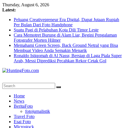
Skip
Thursday, August 6, 2026
to
Latest:
content
Peluang Creativepreneur Era Digital, Dapat Jutaan Rupiah
Per Bulan Dari Foto Handphone
Suatu Pagi di Pelabuhan Kota Dili Timor Leste
Cara Memotret Burung di Alam Liar, Begini Pengalaman
Fotografer Morten Hilmer
Memahami Green Screen, Back Ground Netral yang Bisa
Membuat Video Anda Semakin Menarik
Ronaldo Istiqomah di Al Nassr, Bersiap di Laga Piala Super
Arab, Messi Diprediksi Pecahkan Rekor Cetak Gol
HuntingFoto.com
Portal
Home
Berita
News
Fotografi
BeritaFoto
Terpercaya
fotojurnalistik
Travel Foto
Esai Foto
Microstock