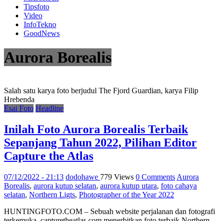
Tipsfoto
Video
InfoTekno
GoodNews
Aurora Borealis
Salah satu karya foto berjudul The Fjord Guardian, karya Filip
Hrebenda
Esai Foto
Headline
Inilah Foto Aurora Borealis Terbaik
Sepanjang Tahun 2022, Pilihan Editor
Capture the Atlas
07/12/2022 - 21:13
dodohawe
779 Views
0 Comments
Aurora
Borealis
,
aurora kutup selatan
,
aurora kutup utara
,
foto cahaya
selatan
,
Northern Ligts
,
Photographer of the Year 2022
HUNTINGFOTO.COM – Sebuah website perjalanan dan fotografi
terkemuka, capturetheatlas.com menerbitkan foto terbaik Northern