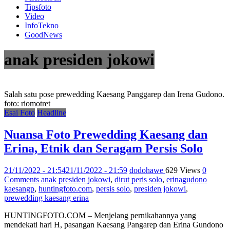
Tipsfoto
Video
InfoTekno
GoodNews
anak presiden jokowi
Salah satu pose prewedding Kaesang Panggarep dan Irena Gudono.
foto: riomotret
Esai Foto
Headline
Nuansa Foto Prewedding Kaesang dan
Erina, Etnik dan Seragam Persis Solo
21/11/2022 - 21:54
21/11/2022 - 21:59
dodohawe
629 Views
0
Comments
anak presiden jokowi
,
dirut peris solo
,
erinagudono
kaesangp
,
huntingfoto.com
,
persis solo
,
presiden jokowi
,
prewedding kaesang erina
HUNTINGFOTO.COM – Menjelang pernikahannya yang
mendekati hari H, pasangan Kaesang Pangarep dan Erina Gundono