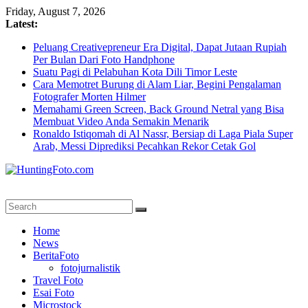
Skip
Friday, August 7, 2026
to
Latest:
content
Peluang Creativepreneur Era Digital, Dapat Jutaan Rupiah
Per Bulan Dari Foto Handphone
Suatu Pagi di Pelabuhan Kota Dili Timor Leste
Cara Memotret Burung di Alam Liar, Begini Pengalaman
Fotografer Morten Hilmer
Memahami Green Screen, Back Ground Netral yang Bisa
Membuat Video Anda Semakin Menarik
Ronaldo Istiqomah di Al Nassr, Bersiap di Laga Piala Super
Arab, Messi Diprediksi Pecahkan Rekor Cetak Gol
HuntingFoto.com
Portal
Home
Berita
News
Fotografi
BeritaFoto
Terpercaya
fotojurnalistik
Travel Foto
Esai Foto
Microstock