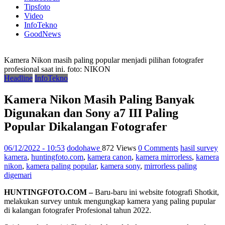
Tipsfoto
Video
InfoTekno
GoodNews
Kamera Nikon masih paling popular menjadi pilihan fotografer
profesional saat ini. foto: NIKON
Headline
InfoTekno
Kamera Nikon Masih Paling Banyak
Digunakan dan Sony a7 III Paling
Popular Dikalangan Fotografer
06/12/2022 - 10:53
dodohawe
872 Views
0 Comments
hasil survey
kamera
,
huntingfoto.com
,
kamera canon
,
kamera mirrorless
,
kamera
nikon
,
kamera paling popular
,
kamera sony
,
mirrorless paling
digemari
HUNTINGFOTO.COM –
Baru-baru ini website fotografi Shotkit,
melakukan survey untuk mengungkap kamera yang paling pupular
di kalangan fotografer Profesional tahun 2022.