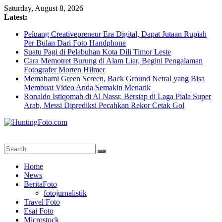
Skip
Saturday, August 8, 2026
to
Latest:
content
Peluang Creativepreneur Era Digital, Dapat Jutaan Rupiah
Per Bulan Dari Foto Handphone
Suatu Pagi di Pelabuhan Kota Dili Timor Leste
Cara Memotret Burung di Alam Liar, Begini Pengalaman
Fotografer Morten Hilmer
Memahami Green Screen, Back Ground Netral yang Bisa
Membuat Video Anda Semakin Menarik
Ronaldo Istiqomah di Al Nassr, Bersiap di Laga Piala Super
Arab, Messi Diprediksi Pecahkan Rekor Cetak Gol
HuntingFoto.com
Portal
Home
Berita
News
Fotografi
BeritaFoto
Terpercaya
fotojurnalistik
Travel Foto
Esai Foto
Microstock