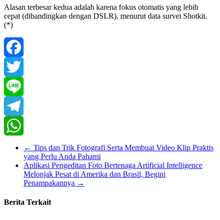
Alasan terbesar kedua adalah karena fokus otomatis yang lebih
cepat (dibandingkan dengan DSLR), menurut data survei Shotkit.
(*)
Facebook
Twitter
Line
Telegram
WhatsApp
←
Tips dan Trik Fotografi Serta Membuat Video Klip Praktis
yang Perlu Anda Pahami
Aplikasi Pengeditan Foto Bertenaga Artificial Intelligence
Melonjak Pesat di Amerika dan Brasil, Begini
Penampakannya
→
Berita Terkait