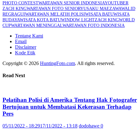
PHOTO CONTEST
WARTAWAN SENIOR INDONESIA
YOUTUBER
ZACH KING
WARTAWAN FOTO SENIOR
YUSAKU MAEZAWA
WALID
REGRAGUI
WARTAWAN MELATIH POLISI
WISATA BATU
WISATA
BUDAYA
WISATA KOTA BATU
WINDOW LIGHT
ZACH KING
WORLD
CUP
WARTAWAN MENINGGAL
WARTAWAN FOTO INDONESIA
Tentang Kami
Email
Disclaimer
Kode Etik
Copyright © 2026
HuntingFoto.com
. All rights reserved.
Read Next
Pelatihan Polisi di Amerika Tentang Hak Fotografer
Bertujuan untuk Membatasi Kekerasan Terhadap
Pers
05/11/2022 - 18:29
17/11/2022 - 13:18
dodohawe
0