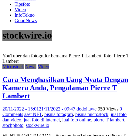
Tipsfoto
Video
InfoTekno
GoodNews
stockwire.io
YouTuber dan fotografer bernama Pierre T Lambert. foto: Pierre T
Lambert
Microstock
News
Video
Cara Menghasilkan Uang Nyata Dengan
Kamera Anda, Pengalaman Pierre T
Lambert
20/11/2022 - 15:01
21/11/2022 - 09:47
dodohawe
950 Views
0
Comments
aset NFT
,
bisnis fotografi
,
bisnis microstock
,
jual foto
dan video
,
jual foto di internet
,
jual foto online
,
pierre T lambert
,
stochphoto
,
stockwire.io
HUNTINGFOTO.COM – Seorang YouTuber bernama Pierre T