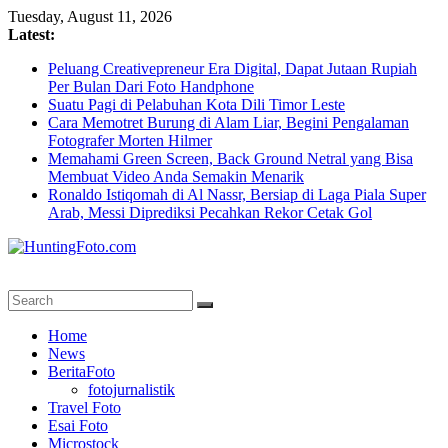
Skip
Tuesday, August 11, 2026
to
Latest:
content
Peluang Creativepreneur Era Digital, Dapat Jutaan Rupiah
Per Bulan Dari Foto Handphone
Suatu Pagi di Pelabuhan Kota Dili Timor Leste
Cara Memotret Burung di Alam Liar, Begini Pengalaman
Fotografer Morten Hilmer
Memahami Green Screen, Back Ground Netral yang Bisa
Membuat Video Anda Semakin Menarik
Ronaldo Istiqomah di Al Nassr, Bersiap di Laga Piala Super
Arab, Messi Diprediksi Pecahkan Rekor Cetak Gol
HuntingFoto.com
Portal
Home
Berita
News
Fotografi
BeritaFoto
Terpercaya
fotojurnalistik
Travel Foto
Esai Foto
Microstock