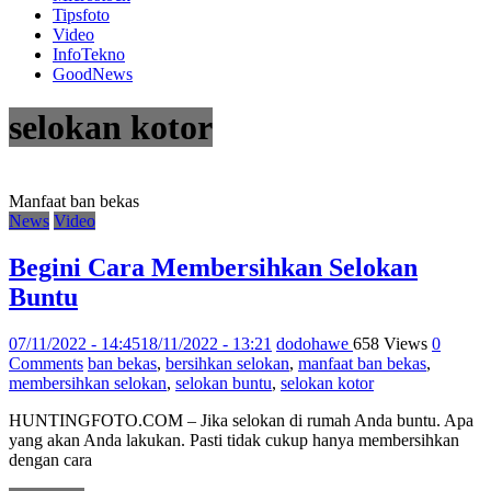
Tipsfoto
Video
InfoTekno
GoodNews
selokan kotor
Manfaat ban bekas
News
Video
Begini Cara Membersihkan Selokan
Buntu
07/11/2022 - 14:45
18/11/2022 - 13:21
dodohawe
658 Views
0
Comments
ban bekas
,
bersihkan selokan
,
manfaat ban bekas
,
membersihkan selokan
,
selokan buntu
,
selokan kotor
HUNTINGFOTO.COM – Jika selokan di rumah Anda buntu. Apa
yang akan Anda lakukan. Pasti tidak cukup hanya membersihkan
dengan cara