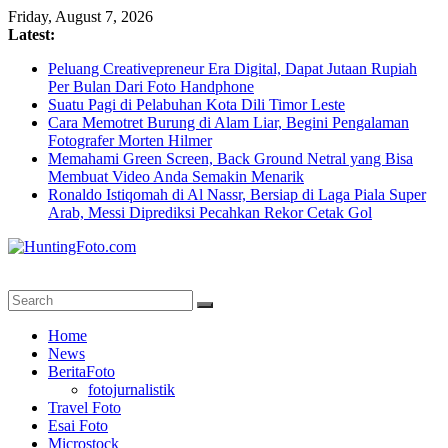
Skip
Friday, August 7, 2026
to
Latest:
content
Peluang Creativepreneur Era Digital, Dapat Jutaan Rupiah
Per Bulan Dari Foto Handphone
Suatu Pagi di Pelabuhan Kota Dili Timor Leste
Cara Memotret Burung di Alam Liar, Begini Pengalaman
Fotografer Morten Hilmer
Memahami Green Screen, Back Ground Netral yang Bisa
Membuat Video Anda Semakin Menarik
Ronaldo Istiqomah di Al Nassr, Bersiap di Laga Piala Super
Arab, Messi Diprediksi Pecahkan Rekor Cetak Gol
HuntingFoto.com
Portal
Home
Berita
News
Fotografi
BeritaFoto
Terpercaya
fotojurnalistik
Travel Foto
Esai Foto
Microstock