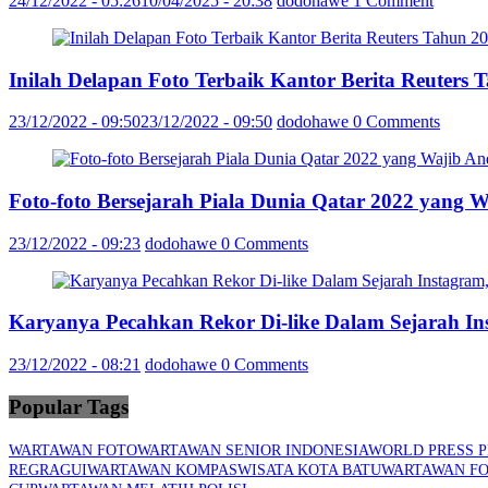
24/12/2022 - 05:26
10/04/2025 - 20:38
dodohawe
1 Comment
Inilah Delapan Foto Terbaik Kantor Berita Reuter
23/12/2022 - 09:50
23/12/2022 - 09:50
dodohawe
0 Comments
Foto-foto Bersejarah Piala Dunia Qatar 2022 yang 
23/12/2022 - 09:23
dodohawe
0 Comments
Karyanya Pecahkan Rekor Di-like Dalam Sejarah In
23/12/2022 - 08:21
dodohawe
0 Comments
Popular Tags
WARTAWAN FOTO
WARTAWAN SENIOR INDONESIA
WORLD PRESS 
REGRAGUI
WARTAWAN KOMPAS
WISATA KOTA BATU
WARTAWAN FO