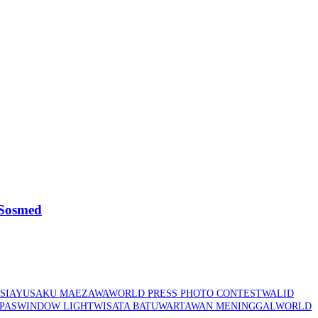
 Sosmed
SIA
YUSAKU MAEZAWA
WORLD PRESS PHOTO CONTEST
WALID
PAS
WINDOW LIGHT
WISATA BATU
WARTAWAN MENINGGAL
WORLD