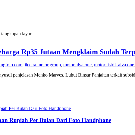
 tangkapan layar
Seharga Rp35 Jutaan Mengklaim Sudah Terp
ingfoto.com
,
ilectra motor group
,
motor alva one
,
motor listrik alva one
ul penjelasan Menko Marves, Luhut Binsar Panjaitan terkait subside
utaan Rupiah Per Bulan Dari Foto Handphone