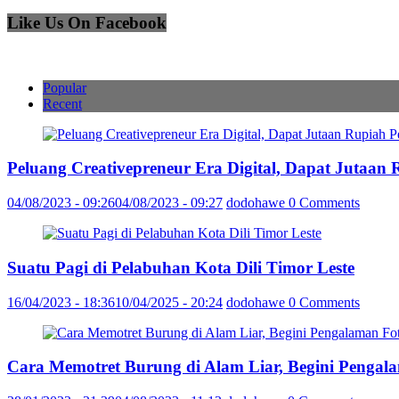
Like Us On Facebook
Popular
Recent
Peluang Creativepreneur Era Digital, Dapat Jutaan
04/08/2023 - 09:26
04/08/2023 - 09:27
dodohawe
0 Comments
Suatu Pagi di Pelabuhan Kota Dili Timor Leste
16/04/2023 - 18:36
10/04/2025 - 20:24
dodohawe
0 Comments
Cara Memotret Burung di Alam Liar, Begini Pengal