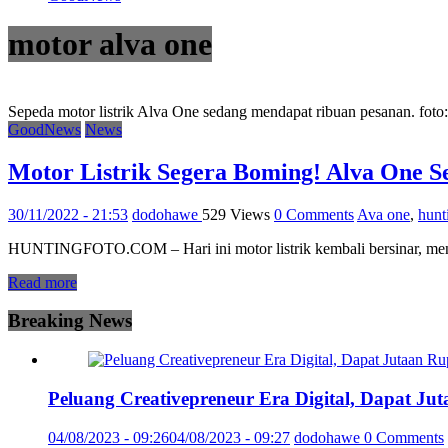
motor alva one
Sepeda motor listrik Alva One sedang mendapat ribuan pesanan. foto:
GoodNews
News
Motor Listrik Segera Boming! Alva One 
30/11/2022 - 21:53
dodohawe
529 Views
0 Comments
Ava one
,
hunt
HUNTINGFOTO.COM – Hari ini motor listrik kembali bersinar, menyus
Read more
Breaking News
Peluang Creativepreneur Era Digital, Dapat J
04/08/2023 - 09:26
04/08/2023 - 09:27
dodohawe
0 Comments