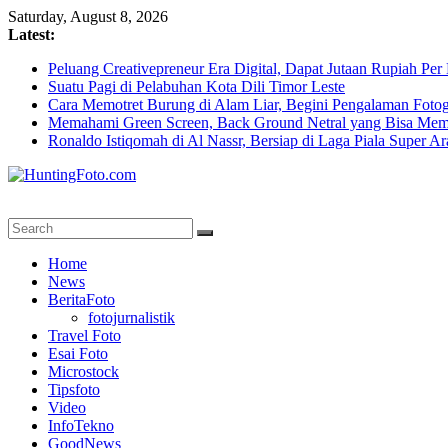
Skip
Saturday, August 8, 2026
to
Latest:
content
Peluang Creativepreneur Era Digital, Dapat Jutaan Rupiah Pe
Suatu Pagi di Pelabuhan Kota Dili Timor Leste
Cara Memotret Burung di Alam Liar, Begini Pengalaman Fotog
Memahami Green Screen, Back Ground Netral yang Bisa Mem
Ronaldo Istiqomah di Al Nassr, Bersiap di Laga Piala Super A
HuntingFoto.com
Portal
Home
Berita
News
Fotografi
BeritaFoto
Terpercaya
fotojurnalistik
Travel Foto
Esai Foto
Microstock
Tipsfoto
Video
InfoTekno
GoodNews