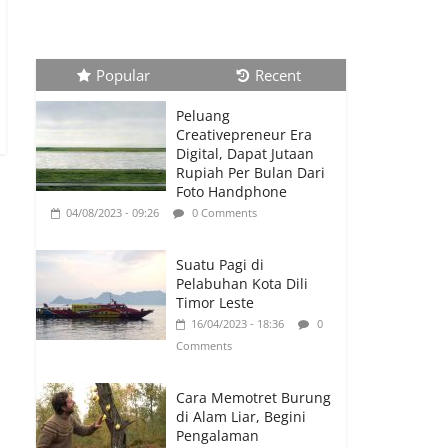
Pecahkan Rekor Cetak
Gol
26/01/2023 - 16:28
0 Comments
Popular
Recent
Peluang
Peluang
Creativepreneur Era
Creativepreneur Era
Digital, Dapat Jutaan
Digital, Dapat Jutaan
Rupiah Per Bulan Dari
Rupiah Per Bulan Dari
Foto Handphone
Foto Handphone
04/08/2023 - 09:26
0 Comments
04/08/2023 - 09:26
0 Comments
Suatu Pagi di
Pelabuhan Kota Dili
Timor Leste
16/04/2023 - 18:36
0
Comments
Cara Memotret Burung
di Alam Liar, Begini
Pengalaman