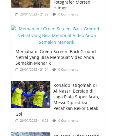
Fotografer Morten
Hilmer
28/01/2023 - 21:29
0 Comments
Memahami Green Screen, Back Ground
Netral yang Bisa Membuat Video Anda
Semakin Menarik
26/01/2023 - 21:04
0 Comments
Ronaldo Istiqomah di
Al Nassr, Bersiap di
Laga Piala Super Arab,
Messi Diprediksi
Pecahkan Rekor Cetak
Gol
26/01/2023 - 16:28
0 Comments