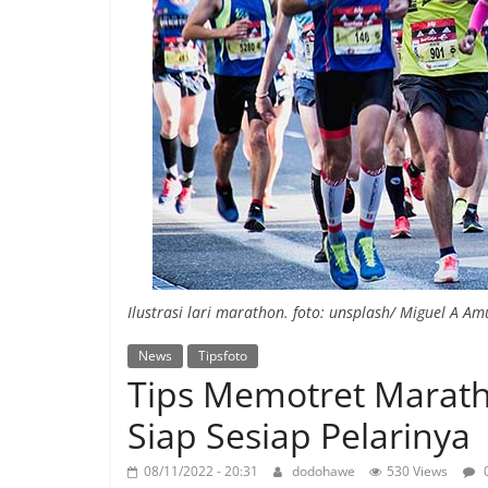
Ilustrasi lari marathon. foto: unsplash/ Miguel A Am
News
Tipsfoto
Tips Memotret Marath
Siap Sesiap Pelarinya
08/11/2022 - 20:31
dodohawe
530 Views