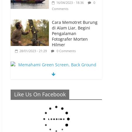
16/04/2023 - 18:36
0
Comments
Cara Memotret Burung
di Alam Liar, Begini
Pengalaman
Fotografer Morten
Hilmer
28/01/2023 - 21:29
0 Comments
Memahami Green Screen, Back Ground
Netral yang Bisa Membuat Video Anda
Like Us On Facebook
Semakin Menarik
26/01/2023 - 21:04
0 Comments
Ronaldo Istiqomah di
Al Nassr, Bersiap di
Laga Piala Super Arab,
Messi Diprediksi