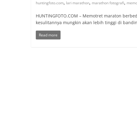
,
,
,
huntingfoto.com
lari marathon
marathon fotografi
memot
HUNTINGFOTO.COM – Memotret maraton berbeda d
kesulitannya mungkin akan lebih tinggi di bandi
Read more