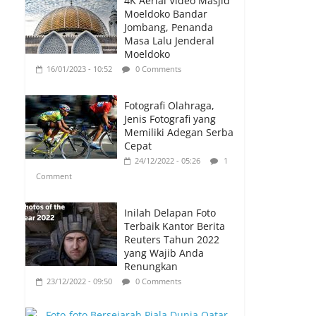
4K Aerial Video Masjid
Moeldoko Bandar
Jombang, Penanda
Masa Lalu Jenderal
Moeldoko
16/01/2023 - 10:52
0 Comments
Fotografi Olahraga,
Jenis Fotografi yang
Memiliki Adegan Serba
Cepat
24/12/2022 - 05:26
1
Comment
Inilah Delapan Foto
Terbaik Kantor Berita
Reuters Tahun 2022
yang Wajib Anda
Renungkan
23/12/2022 - 09:50
0 Comments