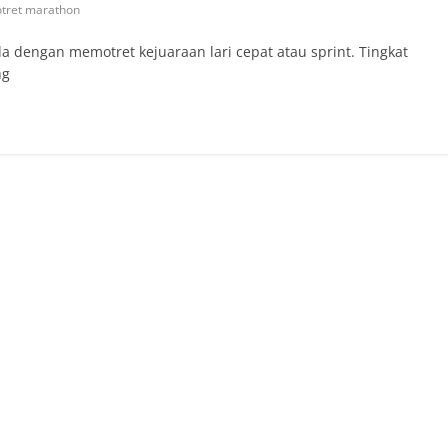
ret marathon
engan memotret kejuaraan lari cepat atau sprint. Tingkat
ng