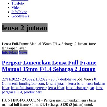
Tipsfoto
Video
InfoTekno
GoodNews
lensa 2 jutaan
Lensa Full-Frame Manual 35mm F/1.4 Seharga 2 Jutaan. foto:
tangkapan layar
InfoTekno
News
Pergear Luncurkan Lensa Full-Frame
Manual 35mm F/1.4 Seharga 2 Jutaan
22/11/2022 - 20:55
22/11/2022 - 20:57
dodohawe
561 Views
0
Comments
huntingfoto.com
,
lensa 2 jutaan
,
lensa baru
,
lensa bukaan
lebar
,
lensa full-frame pergear
,
lensa lebar
,
lensa lebar pergear
,
lensa
pergear F 1.4
,
produk baru
HUNTINGFOTO.COM – Pergear mengumumkan lensa baru
manual full-frame 35mm f/1.4 seharga $129 (2 jutaan) untuk