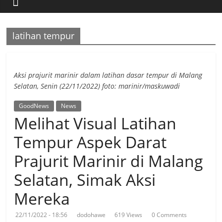
Berita
Fotografi
Terpercaya
latihan tempur
Aksi prajurit marinir dalam latihan dasar tempur di Malang
Selatan, Senin (22/11/2022) foto: marinir/maskuwadi
GoodNews
News
Melihat Visual Latihan
Tempur Aspek Darat
Prajurit Marinir di Malang
Selatan, Simak Aksi
Mereka
22/11/2022 - 18:56
dodohawe
619 Views
0 Comments