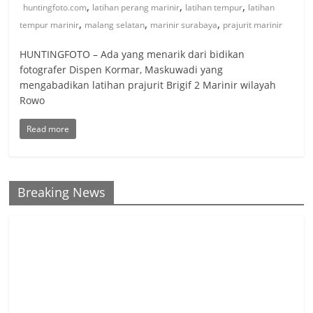
,
,
,
huntingfoto.com
latihan perang marinir
latihan tempur
latihan
,
,
,
tempur marinir
malang selatan
marinir surabaya
prajurit marinir
HUNTINGFOTO – Ada yang menarik dari bidikan
fotografer Dispen Kormar, Maskuwadi yang
mengabadikan latihan prajurit Brigif 2 Marinir wilayah
Rowo
Read more
Breaking News