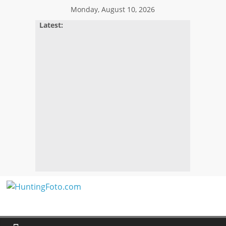
Skip
Monday, August 10, 2026
to
Latest:
content
HuntingFoto.com
Portal