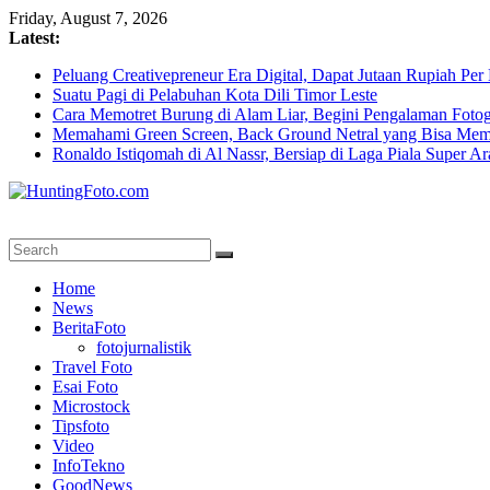
Skip
Friday, August 7, 2026
to
Latest:
content
Peluang Creativepreneur Era Digital, Dapat Jutaan Rupiah Pe
Suatu Pagi di Pelabuhan Kota Dili Timor Leste
Cara Memotret Burung di Alam Liar, Begini Pengalaman Fotog
Memahami Green Screen, Back Ground Netral yang Bisa Mem
Ronaldo Istiqomah di Al Nassr, Bersiap di Laga Piala Super A
HuntingFoto.com
Portal
Home
Berita
News
Fotografi
BeritaFoto
Terpercaya
fotojurnalistik
Travel Foto
Esai Foto
Microstock
Tipsfoto
Video
InfoTekno
GoodNews