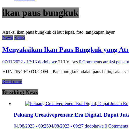
ikan paus bungkuk
Atraksi ikan paus bungkuk di laut lepas. foto: tangkapan layar
News
Video
Menyaksikan Ikan Paus Bungkuk yang Atra
07/11/2022 - 17:13
dodohawe
713 Views
0 Comments
atraksi paus 
HUNTINGFOTO.COM – Paus bungkuk adalah paus balin, salah satu spe
Read more
Breaking News
Peluang Creativepreneur Era Digital, Dapat J
04/08/2023 - 09:26
04/08/2023 - 09:27
dodohawe
0 Comments