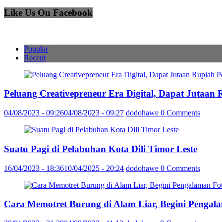
Like Us On Facebook
Popular
Recent
Peluang Creativepreneur Era Digital, Dapat Jutaan
04/08/2023 - 09:26
04/08/2023 - 09:27
dodohawe
0 Comments
Suatu Pagi di Pelabuhan Kota Dili Timor Leste
16/04/2023 - 18:36
10/04/2025 - 20:24
dodohawe
0 Comments
Cara Memotret Burung di Alam Liar, Begini Pengal