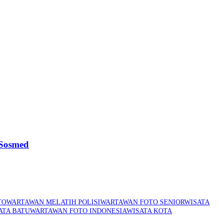
 Sosmed
TO
WARTAWAN MELATIH POLISI
WARTAWAN FOTO SENIOR
WISATA
ATA BATU
WARTAWAN FOTO INDONESIA
WISATA KOTA