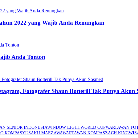
s Tahun 2022 yang Wajib Anda Renungkan
Wajib Anda Tonton
stagram, Fotografer Shaun Botterill Tak Punya Akun
AN SENIOR INDONESIA
WINDOW LIGHT
WORLD CUP
WARTAWAN FO
TO KOMPAS
YUSAKU MAEZAWA
WARTAWAN KOMPAS
ZACH KING
WIS