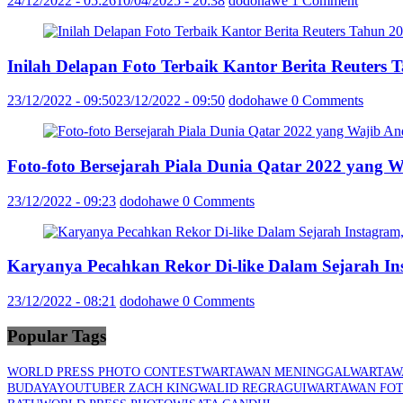
24/12/2022 - 05:26
10/04/2025 - 20:38
dodohawe
1 Comment
Inilah Delapan Foto Terbaik Kantor Berita Reuter
23/12/2022 - 09:50
23/12/2022 - 09:50
dodohawe
0 Comments
Foto-foto Bersejarah Piala Dunia Qatar 2022 yang 
23/12/2022 - 09:23
dodohawe
0 Comments
Karyanya Pecahkan Rekor Di-like Dalam Sejarah In
23/12/2022 - 08:21
dodohawe
0 Comments
Popular Tags
WORLD PRESS PHOTO CONTEST
WARTAWAN MENINGGAL
WARTAW
BUDAYA
YOUTUBER ZACH KING
WALID REGRAGUI
WARTAWAN FO