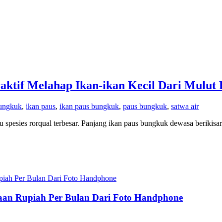
ktif Melahap Ikan-ikan Kecil Dari Mulut
bungkuk
,
ikan paus
,
ikan paus bungkuk
,
paus bungkuk
,
satwa air
sies rorqual terbesar. Panjang ikan paus bungkuk dewasa berikisar
utaan Rupiah Per Bulan Dari Foto Handphone