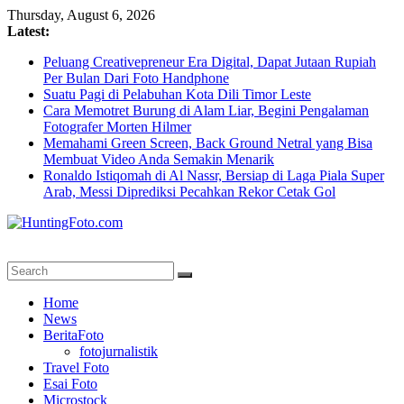
Skip
Thursday, August 6, 2026
to
Latest:
content
Peluang Creativepreneur Era Digital, Dapat Jutaan Rupiah
Per Bulan Dari Foto Handphone
Suatu Pagi di Pelabuhan Kota Dili Timor Leste
Cara Memotret Burung di Alam Liar, Begini Pengalaman
Fotografer Morten Hilmer
Memahami Green Screen, Back Ground Netral yang Bisa
Membuat Video Anda Semakin Menarik
Ronaldo Istiqomah di Al Nassr, Bersiap di Laga Piala Super
Arab, Messi Diprediksi Pecahkan Rekor Cetak Gol
HuntingFoto.com
Portal
Home
Berita
News
Fotografi
BeritaFoto
Terpercaya
fotojurnalistik
Travel Foto
Esai Foto
Microstock