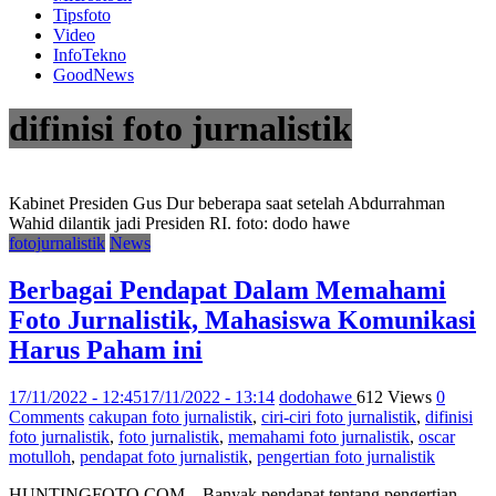
Tipsfoto
Video
InfoTekno
GoodNews
difinisi foto jurnalistik
Kabinet Presiden Gus Dur beberapa saat setelah Abdurrahman
Wahid dilantik jadi Presiden RI. foto: dodo hawe
fotojurnalistik
News
Berbagai Pendapat Dalam Memahami
Foto Jurnalistik, Mahasiswa Komunikasi
Harus Paham ini
17/11/2022 - 12:45
17/11/2022 - 13:14
dodohawe
612 Views
0
Comments
cakupan foto jurnalistik
,
ciri-ciri foto jurnalistik
,
difinisi
foto jurnalistik
,
foto jurnalistik
,
memahami foto jurnalistik
,
oscar
motulloh
,
pendapat foto jurnalistik
,
pengertian foto jurnalistik
HUNTINGFOTO.COM – Banyak pendapat tentang pengertian