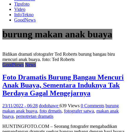
Tipsfoto
Video
InfoTekno
GoodNews
burung makan anak buaya
Bidikan dramati sfotografer Ted Roberts burung bangau biru
mencuri anak buaya. foto: Ted Roberts
GoodNews
News
Foto Dramatis Burung Bangau Mencuri
Anak Buaya, Sementara Induknya Tak
Berdaya Gagal Mengejarnya
23/11/2022 - 06:28
dodohawe
639 Views
0 Comments
burung
makan anak buaya
,
foto drmatis
,
fotografer satwa
,
makan anak
buaya
,
pemotretan dramatis
HUNTINGFOTO.COM – Seorang fotografer mengabadikan
pemandangan dramatis seekor bangau terbang dengan bayi buaya