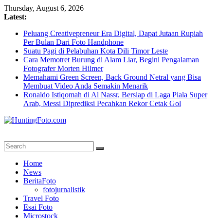
Skip
Thursday, August 6, 2026
to
Latest:
content
Peluang Creativepreneur Era Digital, Dapat Jutaan Rupiah
Per Bulan Dari Foto Handphone
Suatu Pagi di Pelabuhan Kota Dili Timor Leste
Cara Memotret Burung di Alam Liar, Begini Pengalaman
Fotografer Morten Hilmer
Memahami Green Screen, Back Ground Netral yang Bisa
Membuat Video Anda Semakin Menarik
Ronaldo Istiqomah di Al Nassr, Bersiap di Laga Piala Super
Arab, Messi Diprediksi Pecahkan Rekor Cetak Gol
HuntingFoto.com
Portal
Home
Berita
News
Fotografi
BeritaFoto
Terpercaya
fotojurnalistik
Travel Foto
Esai Foto
Microstock